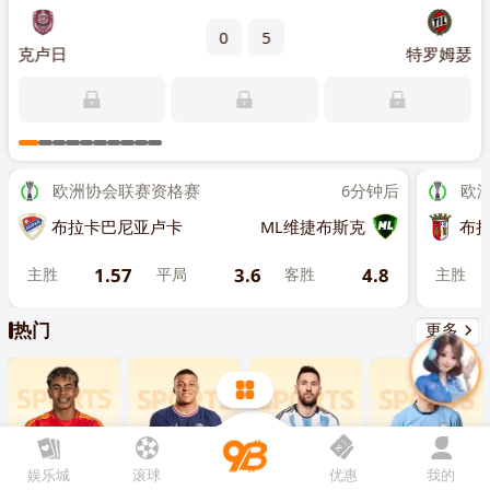
先点击
，再
“添加到主屏幕”
0
5
赫特
克卢日
特罗姆瑟
琴斯
主
欧洲协会联赛资格赛
6分钟后
欧洲协
布拉卡巴尼亚卢卡
ML维捷布斯克
布拉加
1.57
3.6
4.8
主胜
平局
客胜
主胜
热门
更多
娱乐城
滚球
优惠
我的