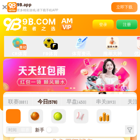
9B.app
立即下载
更多精彩游戏,请下载手机APP
登录
注册
CR体育
FB体育
体育资讯
推单大神
优惠
联赛
今日
早盘
串关
关注
(881)
(578)
(450)
(893)
(0)
新手
时间
联赛