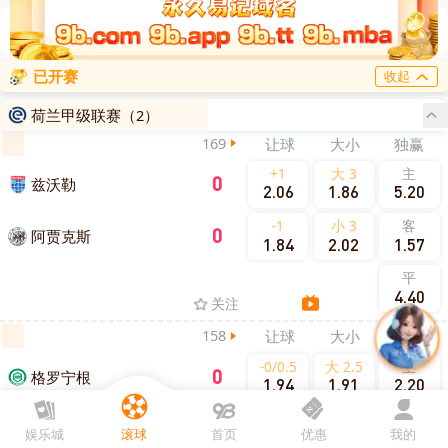
已开赛
收起
荷兰甲级联赛
（2）
169
让球
大小
独赢
+1
大 3
主
0
兹沃勒
2.06
1.86
5.20
-1
小 3
客
0
阿贾克斯
1.84
2.02
1.57
平
4.40
关注
158
让球
大小
独赢
-0/0.5
大 2.5
主
0
格罗宁根
1.94
1.91
2.20
+0/0.5
小 2.5
客
0
乌德勒支
娱乐城
滚球
首页
优惠
我的
1.96
1.97
3.25
平